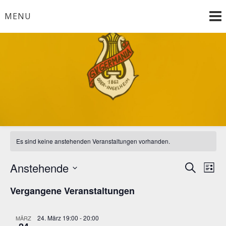
Skip
MENU
to
content
GV Germania 1862 e.V.
Ober-Ingelheim
Es sind keine anstehenden Veranstaltungen vorhanden.
Anstehende
Verans
Ver
Suche
Liste
Ans
Datum
Suche
Vergangene Veranstaltungen
wählen.
Nav
und
24. März 19:00
-
20:00
MÄRZ
Ansich