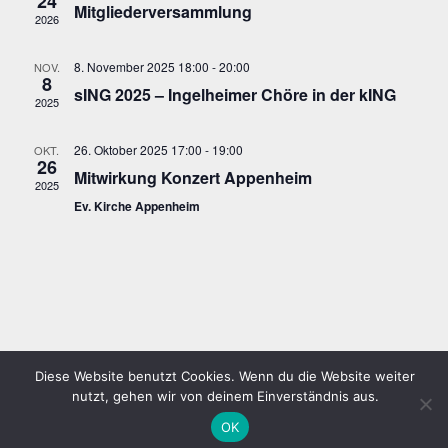
24
Mitgliederversammlung
2026
Naviga
8. November 2025 18:00
-
20:00
NOV.
8
sING 2025 – Ingelheimer Chöre in der kING
2025
26. Oktober 2025 17:00
-
19:00
OKT.
26
Mitwirkung Konzert Appenheim
2025
Ev. Kirche Appenheim
© 2026 GV Germania 1862 e.V. Ober-Ingelheim
| Theme Design
Diese Website benutzt Cookies. Wenn du die Website weiter
nutzt, gehen wir von deinem Einverständnis aus.
by
SuperbThemes.com
OK